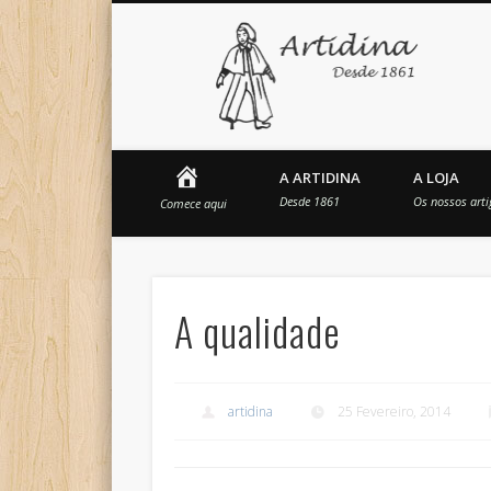
Art
Facebook
Vimeo
Google+
Home
A ARTIDINA
A LOJA
Desde 1861
Os nossos arti
Comece aqui
A qualidade
artidina
25 Fevereiro, 2014