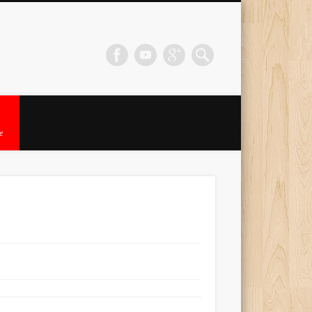
ja
line
e