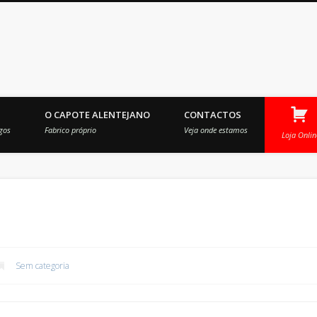
idina
Lo
O CAPOTE ALENTEJANO
CONTACTOS
On
gos
Fabrico próprio
Veja onde estamos
Loja Onlin
Sem categoria